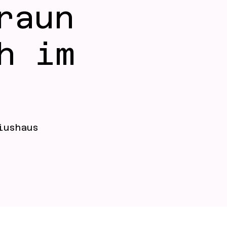
raun
h im
iushaus