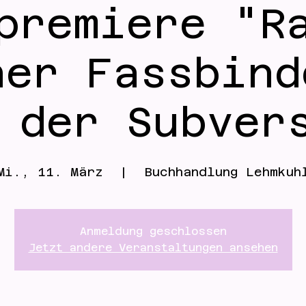
premiere "R
ner Fassbind
 der Subver
Mi., 11. März
  |  
Buchhandlung Lehmkuh
Anmeldung geschlossen
Jetzt andere Veranstaltungen ansehen