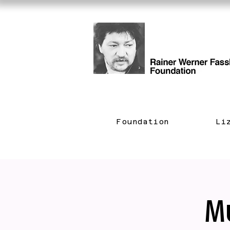
Foundation
Li
M