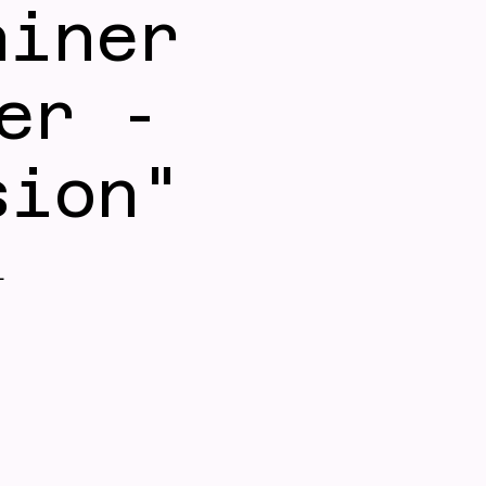
ainer
er -
sion"
l