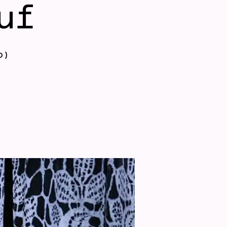
uf
o)