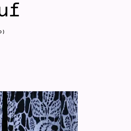
uf
o)