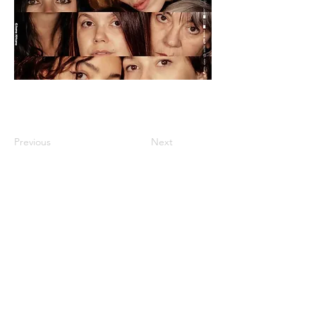
Previous
Next
Cookies
Impressum
Datenschut
z
Anmeldung zum
Newsletter
TOP