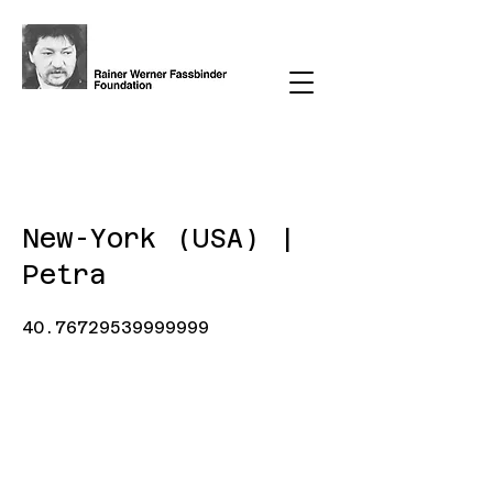
< Back
New-York (USA) |
Petra
40.76729539999999