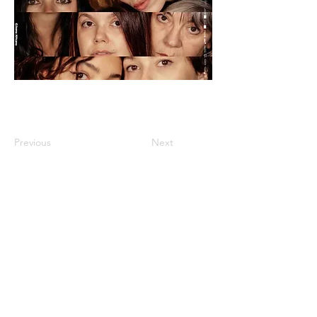
Previous
Next
Cookies
Impressum
Datenschut
z
Anmeldung zum
Newsletter
TOP