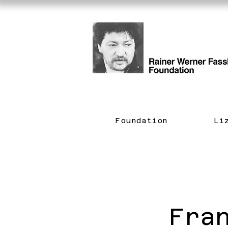
Foundation
Li
< Back
Fra