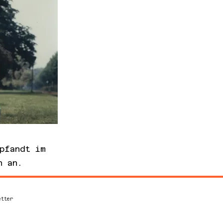
pfandt im
n an.
etter