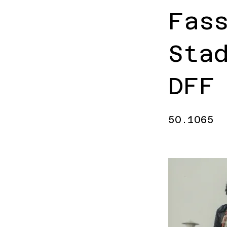
Fas
Sta
DFF
50.1065