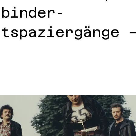
sbinder-
dtspaziergänge 