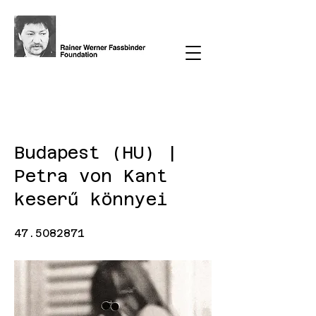
< Back
Budapest (HU) |
Petra von Kant
keserű könnyei
47.5082871